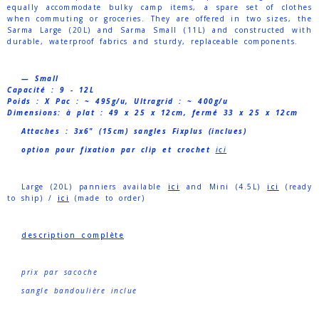
equally accommodate bulky camp items, a spare set of clothes
when commuting or groceries. They are offered in two sizes, the
Sarma Large (20L) and Sarma Small (11L) and constructed with
durable, waterproof fabrics and sturdy, replaceable components.
— Small
Capacité : 9 - 12L
Poids :
X Pac : ~ 495g/u,
Ultragrid : ~ 400g/u
Dimensions: à plat : 49 x 25 x 12cm, fermé 33 x 25 x 12cm
Attaches : 3x6" (15cm) sangles Fixplus (inclues)
option pour fixation par clip et crochet
ici
Large (20L) panniers available
ici
and Mini (4.5L)
ici
(ready
to ship) /
ici
(made to order)
description complète
prix par sacoche
sangle bandoulière inclue