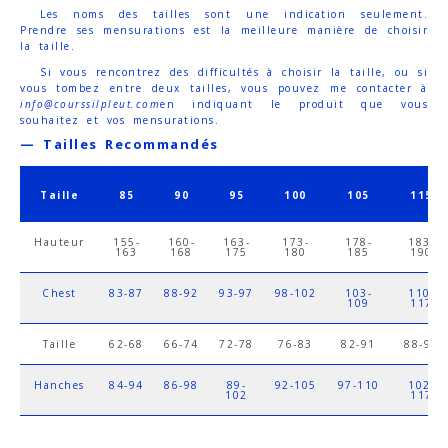
Les noms des tailles sont une indication seulement.
Prendre ses mensurations est la meilleure manière de choisir
la taille.
Si vous rencontrez des difficultés à choisir la taille, ou si
vous tombez entre deux tailles, vous pouvez me contacter à
info@courssilpleut.com
en indiquant le produit que vous
souhaitez et vos mensurations.
— Tailles Recommandés
Taille
85
90
95
100
105
115
Hauteur
155-
160-
163-
173-
178-
183-
163
168
175
180
185
190
Chest
83-87
88-92
93-97
98-102
103-
110-
109
117
Taille
62-68
66-74
72-78
76-83
82-91
88-98
Hanches
84-94
86-98
89-
92-105
97-110
102-
102
117