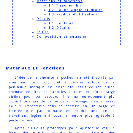
Matériaux et fonctions
1.1 Tissu en lin
1.2 Coupe ample et droite
1.3 Facilité d'utilisation
Détails
1.1 Couleurs
1.2 Détails
Tailles
Composition et entretien
Matériaux Et Fonctions
L'idée de la chemise à poches m'a été inspirée par
mon ami Josh qui, prêt à pédaler autour de la
péninsule Ibérique en plein été, était équipé d'une
chemise en lin, de sandales à cales et d'une large
visière pour son casque. Il a malheureusement plu
durant une grande partie de son voyage, mais il avait
l'air si impeccable dans sa chemise en lin beige et
froissée que j'ai souhaité en coudre une, en la
travaillant légèrement pour la rendre plus agréable à
porter à vélo.
Après plusieurs prototypes pour ajuster le col, la
forme des manches et du buste, la largeur des