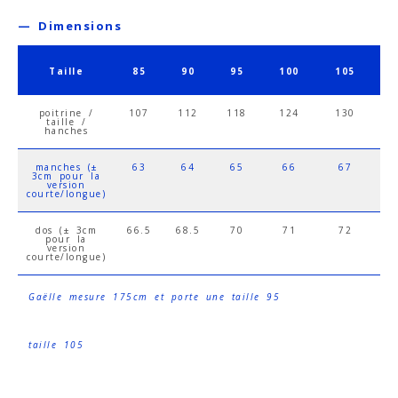
— Dimensions
Taille
85
90
95
100
105
1
poitrine /
107
112
118
124
130
1
taille /
hanches
manches (±
63
64
65
66
67
3cm pour la
version
courte/longue)
dos (± 3cm
66.5
68.5
70
71
72
7
pour la
version
courte/longue)
Gaëlle mesure 175cm et porte une taille 95
taille 105