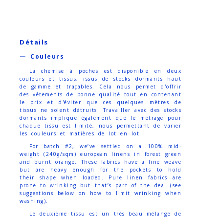
Détails
— Couleurs
La chemise à poches est disponible en deux
couleurs et tissus, issus de stocks dormants haut
de gamme et traçables. Cela nous permet d'offrir
des vêtements de bonne qualité tout en contenant
le prix et d'éviter que ces quelques mètres de
tissus ne soient détruits. Travailler avec des stocks
dormants implique également que le métrage pour
chaque tissu est limité, nous permettant de varier
les couleurs et matières de lot en lot.
For batch #2, we’ve settled on a 100% mid-
weight (240g/sqm) european linens in forest green
and burnt orange. These fabrics have a fine weave
but are heavy enough for the pockets to hold
their shape when loaded. Pure linen fabrics are
prone to wrinking but that’s part of the deal (see
suggestions below on how to limit wrinking when
washing).
Le deuxième tissu est un très beau mélange de