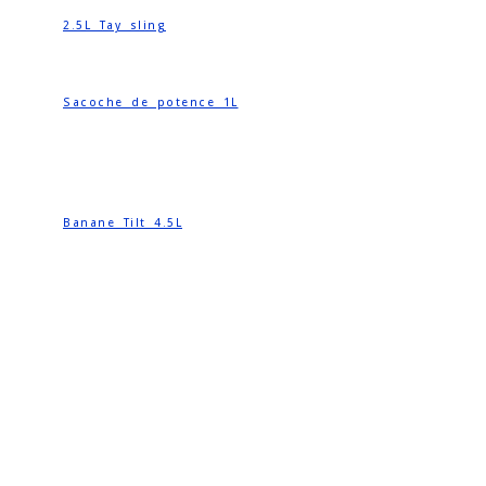
2.5L Tay sling
Sacoche de potence 1L
Banane Tilt 4.5L